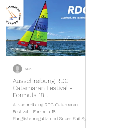
Niko
Ausschreibung RDC
Catamaran Festival -
Formula 18
Ranglistenregatta und
Ausschreibung RDC Catamaran
Super Sail Sylt 2026
Festival - Formula 18
Ranglistenregatta und Super Sail Sylt
2026