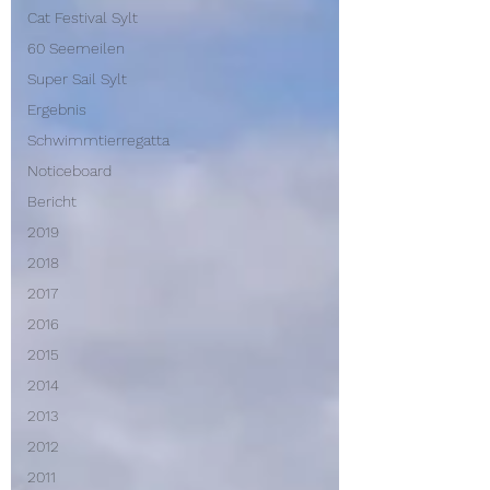
Cat Festival Sylt
60 Seemeilen
Super Sail Sylt
Ergebnis
Schwimmtierregatta
Noticeboard
Bericht
2019
2018
2017
2016
2015
2014
2013
2012
2011