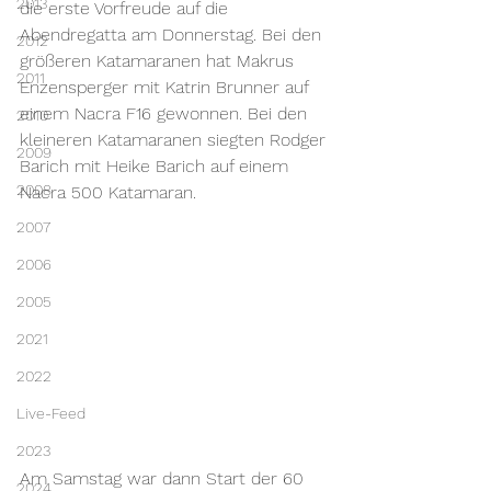
2013
die erste Vorfreude auf die 
Abendregatta am Donnerstag. Bei den 
2012
größeren Katamaranen hat Makrus 
2011
Enzensperger mit Katrin Brunner auf 
einem Nacra F16 gewonnen. Bei den 
2010
kleineren Katamaranen siegten Rodger 
2009
Barich mit Heike Barich auf einem 
2008
Nacra 500 Katamaran.
2007
2006
2005
2021
2022
Live-Feed
2023
Am Samstag war dann Start der 60 
2024