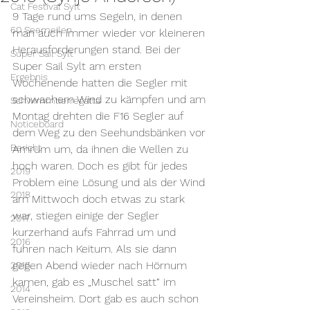
Cat Festival Sylt
9 Tage rund ums Segeln, in denen 
60 Seemeilen
man auch immer wieder vor kleineren 
Herausforderungen stand. Bei der 
Super Sail Sylt
Super Sail Sylt am ersten 
Ergebnis
Wochenende hatten die Segler mit 
schwachem Wind zu kämpfen und am 
Schwimmtierregatta
Montag drehten die F16 Segler auf 
Noticeboard
dem Weg zu den Seehundsbänken vor 
Bericht
Amrum um, da ihnen die Wellen zu 
hoch waren. Doch es gibt für jedes 
2019
Problem eine Lösung und als der Wind 
2018
am Mittwoch doch etwas zu stark 
war, stiegen einige der Segler 
2017
kurzerhand aufs Fahrrad um und 
2016
fuhren nach Keitum. Als sie dann 
gegen Abend wieder nach Hörnum 
2015
kamen, gab es „Muschel satt“ im 
2014
Vereinsheim. Dort gab es auch schon 