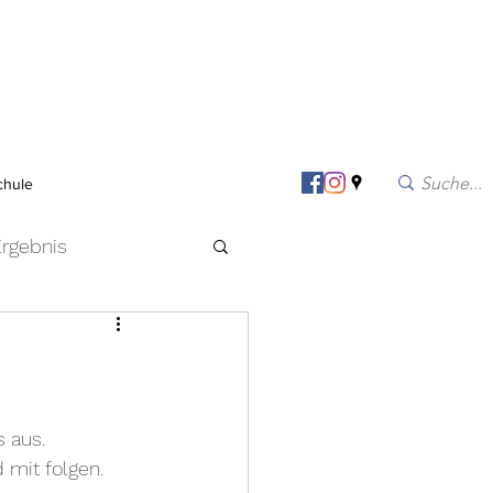
chule
rgebnis
2016
2015
2005
2021
 aus.
mit folgen.