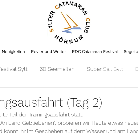
Neuigkeiten
Revier und Wetter
RDC Catamaran Festival
Segels
estival Sylt
60 Seemeilen
Super Sail Sylt
E
ticeboard
Bericht
2019
2018
2017
ingsausfahrt (Tag 2)
te Teil der Trainingsausfahrt statt.
2011
2010
2009
2008
2007
2006
"An Land Gebliebenen", probieren wir Heute etwas neues
d könnt ihr im Geschehen auf dem Wasser und am Land 