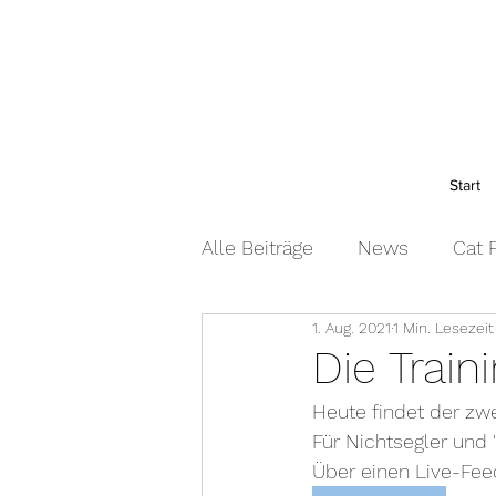
Start
Alle Beiträge
News
Cat F
1. Aug. 2021
1 Min. Lesezeit
Schwimmtierregatta
No
Die Train
Heute findet der zwei
2014
2013
2012
Für Nichtsegler und 
Über einen Live-Fee