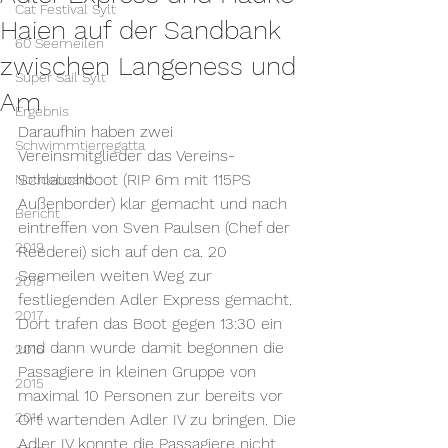
Cat Festival Sylt
Haien auf der Sandbank
60 Seemeilen
zwischen Langeness und
Super Sail Sylt
Am
Ergebnis
Daraufhin haben zwei 
Schwimmtierregatta
Vereinsmitglieder das Vereins-
Schlauchboot (RIP 6m mit 115PS 
Noticeboard
Außenborder) klar gemacht und nach 
Bericht
eintreffen von Sven Paulsen (Chef der 
2019
Reederei) sich auf den ca. 20 
Seemeilen weiten Weg zur 
2018
festliegenden Adler Express gemacht. 
2017
Dort trafen das Boot gegen 13:30 ein 
und dann wurde damit begonnen die 
2016
Passagiere in kleinen Gruppe von 
2015
maximal 10 Personen zur bereits vor 
2014
Ort wartenden Adler IV zu bringen. Die 
Adler IV konnte die Passagiere nicht 