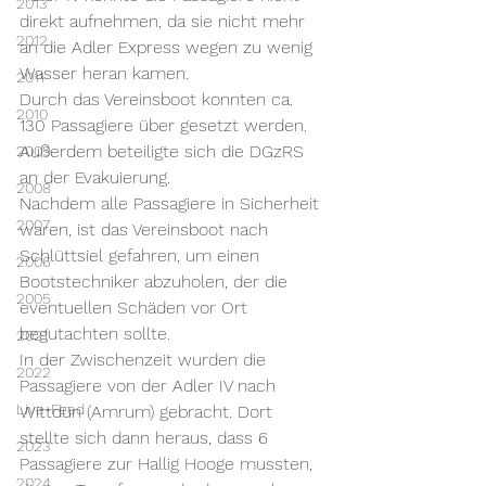
2013
direkt aufnehmen, da sie nicht mehr 
2012
an die Adler Express wegen zu wenig 
Wasser heran kamen.
2011
Durch das Vereinsboot konnten ca. 
2010
130 Passagiere über gesetzt werden. 
Außerdem beteiligte sich die DGzRS 
2009
an der Evakuierung.
2008
Nachdem alle Passagiere in Sicherheit 
2007
waren, ist das Vereinsboot nach 
Schlüttsiel gefahren, um einen 
2006
Bootstechniker abzuholen, der die 
2005
eventuellen Schäden vor Ort 
begutachten sollte.
2021
In der Zwischenzeit wurden die 
2022
Passagiere von der Adler IV nach 
Live-Feed
Wittdün (Amrum) gebracht. Dort 
stellte sich dann heraus, dass 6 
2023
Passagiere zur Hallig Hooge mussten, 
2024